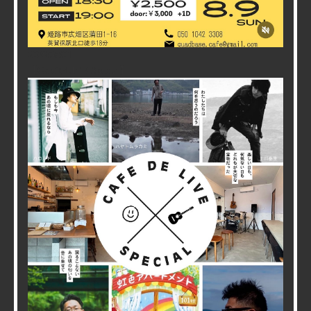
2026/08/01
【CafeでLIVE Special】