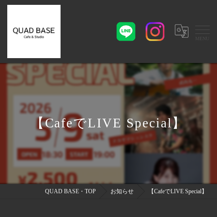
【CafeでLIVE Special】
QUAD BASE・TOP
お知らせ
【CafeでLIVE Special】