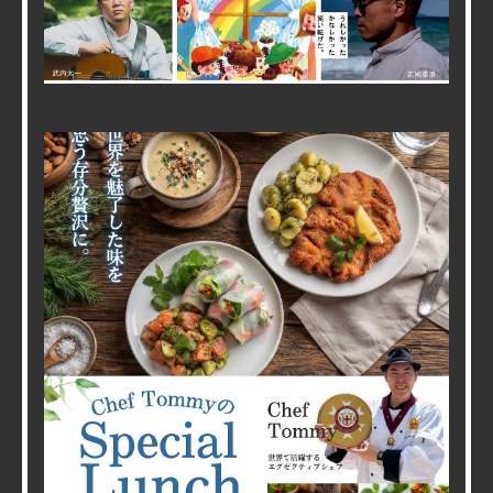
2026/08/01
【CafeでLIVE Special】