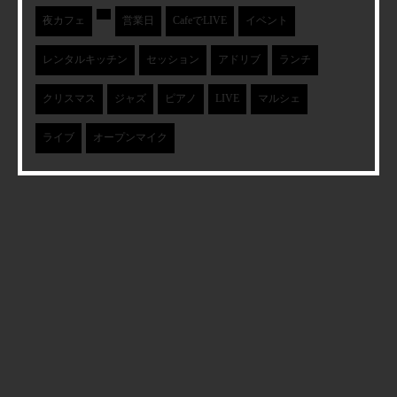
夜カフェ
営業日
CafeでLIVE
イベント
レンタルキッチン
セッション
アドリブ
ランチ
クリスマス
ジャズ
ピアノ
LIVE
マルシェ
ライブ
オープンマイク