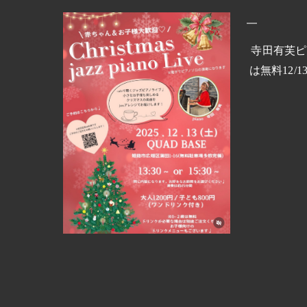
寺田有芙ピア
は無料12/1