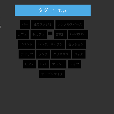
タグ
Tags
歳
バー
音楽スタジオ
レンタルスペース
出
カフェ
夜カフェ
営業日
CafeでLIVE
イベント
レンタルキッチン
セッション
アドリブ
ランチ
クリスマス
ジャズ
ピアノ
LIVE
マルシェ
ライブ
オープンマイク