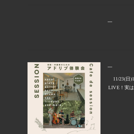
11/23
LIVE！