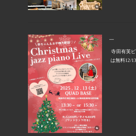
寺田有芙ピア
は無料12/1