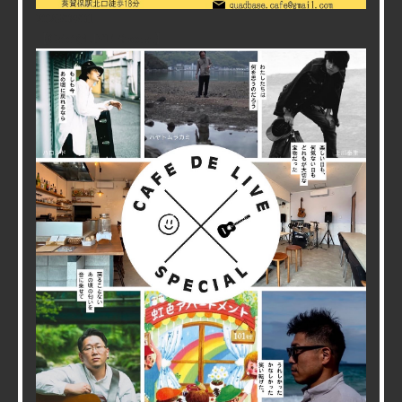
2026/08/01
【CafeでLIVE Special】