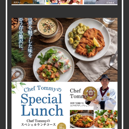
2026/08/01
【CafeでLIVE Special】