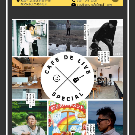
2026/08/01
【CafeでLIVE Special】