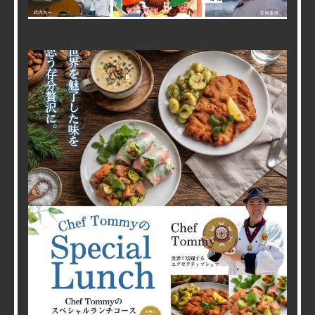
2026/08/01
【CafeでLIVE Special】